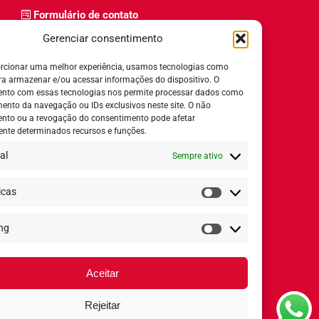
Formulário de contato
Trabalhe Conosco
Gerenciar consentimento
Relatório de igualdade salarial
rcionar uma melhor experiência, usamos tecnologias como
ra armazenar e/ou acessar informações do dispositivo. O
nto com essas tecnologias nos permite processar dados como
nto da navegação ou IDs exclusivos neste site. O não
nto ou a revogação do consentimento pode afetar
Horário de Atendimento:
nte determinados recursos e funções.
al
Sempre ativo
Segunda a quinta-feira:
8h ás 18h
Sexta-feira:
8h ás 17h
icas
Estatísticas
ng
Redes Sociais
Marketing
Aceitar
Rejeitar