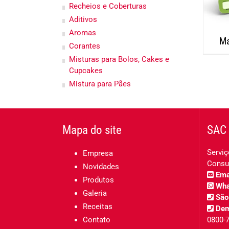
Recheios e Coberturas
Aditivos
Aromas
Ma
Corantes
Misturas para Bolos, Cakes e
Cupcakes
Mistura para Pães
Mapa do site
SAC 
Serviç
Empresa
Consu
Novidades
Emai
Produtos
Wha
Galeria
São
Receitas
Dem
Contato
0800-