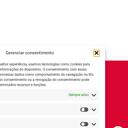
Gerenciar consentimento
elhor experiência, usamos tecnologias como cookies para
informações do dispositivo. O consentimento com essas
Horário de Atendimento:
 processar dados como comportamento da navegação ou IDs
 não consentimento ou a revogação do consentimento pode
Segunda a quinta-feira:
8h ás 18h
erminados recursos e funções.
Sexta-feira:
8h ás 17h
Sempre ativo
ial
Estatísticas
Redes Sociais
Marketing