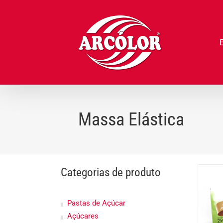
Ir
para
o
conteúdo
Massa Elástica
Categorias de produto
Pastas de Açúcar
Açúcares