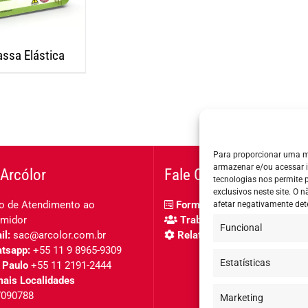
ssa Elástica
Para proporcionar uma m
armazenar e/ou acessar 
Arcólor
Fale Conosco
tecnologias nos permite
exclusivos neste site. O
o de Atendimento ao
Formulário de contato
afetar negativamente det
midor
Trabalhe Conosco
Funcional
l:
sac@arcolor.com.br
Relatório de igualdade salar
tsapp:
+55 11 9 8965-9309
Estatísticas
 Paulo
+55 11 2191-2444
ais Localidades
7090788
Marketing