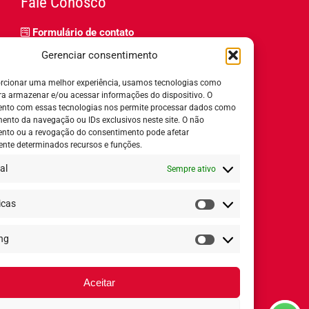
Fale Conosco
Formulário de contato
Trabalhe Conosco
Gerenciar consentimento
Relatório de igualdade salarial
rcionar uma melhor experiência, usamos tecnologias como
ra armazenar e/ou acessar informações do dispositivo. O
nto com essas tecnologias nos permite processar dados como
nto da navegação ou IDs exclusivos neste site. O não
nto ou a revogação do consentimento pode afetar
Horário de Atendimento:
nte determinados recursos e funções.
al
Sempre ativo
Segunda a quinta-feira:
8h ás 18h
Sexta-feira:
8h ás 17h
icas
Estatísticas
ng
Redes Sociais
Marketing
Aceitar