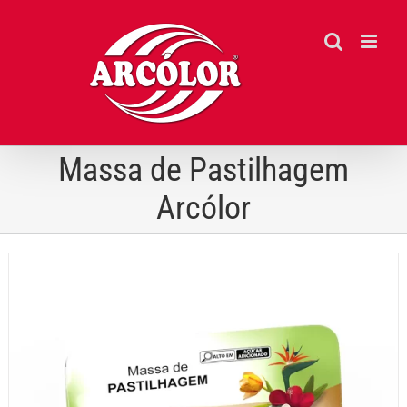
Ir
para
o
conteúdo
Massa de Pastilhagem
Arcólor