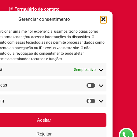
Formulário de contato
Trabalhe Conosco
Gerenciar consentimento
Relatório de igualdade salarial
rcionar uma melhor experiência, usamos tecnologias como
ra armazenar e/ou acessar informações do dispositivo. O
nto com essas tecnologias nos permite processar dados como
nto da navegação ou IDs exclusivos neste site. O não
nto ou a revogação do consentimento pode afetar
Horário de Atendimento:
nte determinados recursos e funções.
al
Sempre ativo
Segunda a quinta-feira:
8h ás 18h
Sexta-feira:
8h ás 17h
icas
Estatísticas
ng
Redes Sociais
Marketing
Aceitar
Rejeitar