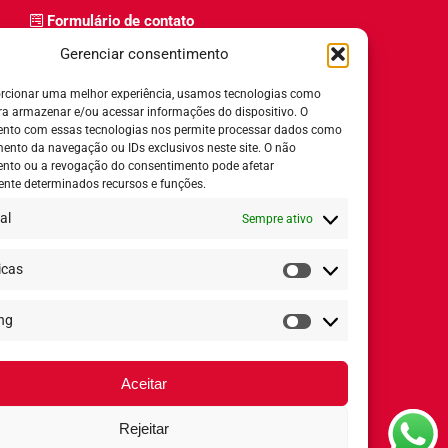
Formulário de contato
Trabalhe Conosco
Gerenciar consentimento
Relatório de igualdade salarial
rcionar uma melhor experiência, usamos tecnologias como
ra armazenar e/ou acessar informações do dispositivo. O
nto com essas tecnologias nos permite processar dados como
nto da navegação ou IDs exclusivos neste site. O não
nto ou a revogação do consentimento pode afetar
Horário de Atendimento:
nte determinados recursos e funções.
al
Sempre ativo
Segunda a quinta-feira:
8h ás 18h
Sexta-feira:
8h ás 17h
icas
Estatísticas
ng
Redes Sociais
Marketing
Aceitar
Rejeitar