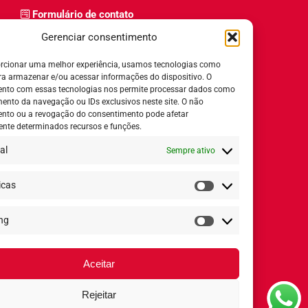
Formulário de contato
Trabalhe Conosco
Gerenciar consentimento
Relatório de igualdade salarial
rcionar uma melhor experiência, usamos tecnologias como
ra armazenar e/ou acessar informações do dispositivo. O
nto com essas tecnologias nos permite processar dados como
nto da navegação ou IDs exclusivos neste site. O não
nto ou a revogação do consentimento pode afetar
Horário de Atendimento:
nte determinados recursos e funções.
al
Sempre ativo
Segunda a quinta-feira:
8h ás 18h
Sexta-feira:
8h ás 17h
icas
Estatísticas
ng
Redes Sociais
Marketing
Aceitar
Rejeitar