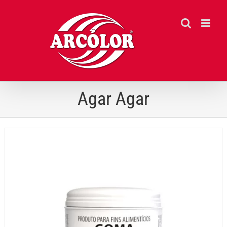
Ir
para
o
conteúdo
Agar Agar