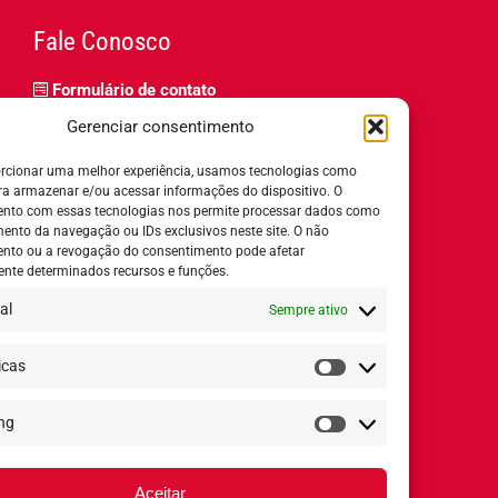
Fale Conosco
Formulário de contato
Trabalhe Conosco
Gerenciar consentimento
Relatório de igualdade salarial
rcionar uma melhor experiência, usamos tecnologias como
ra armazenar e/ou acessar informações do dispositivo. O
nto com essas tecnologias nos permite processar dados como
nto da navegação ou IDs exclusivos neste site. O não
nto ou a revogação do consentimento pode afetar
Horário de Atendimento:
nte determinados recursos e funções.
al
Sempre ativo
Segunda a quinta-feira:
8h ás 18h
Sexta-feira:
8h ás 17h
icas
Estatísticas
ng
Redes Sociais
Marketing
Aceitar